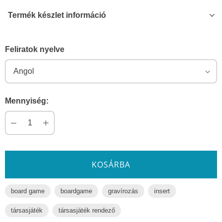
Termék készlet információ
Feliratok nyelve
Mennyiség:
KOSÁRBA
board game
boardgame
gravírozás
insert
társasjáték
társasjáték rendező