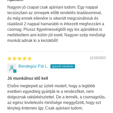
Nagyon jó csapat csak ajánlani tudom. Egy nappal
lecsúsztam az ünnepek előtti rendelés leadásommal,
és még ennek ellenére is sikerült megcsinálniuk és
ráadásúl 2 nappal hamarabb is érkezett meghozzám a
csomag. Plussz figyelmességből egy kis ajándékot is
mellékeltem ami külön jól esett. Nagyon szép minőségi
munkát adnak ki a kezükből!
11/10/2023
Bendegúz Pál L.
Jó munkához idő kell
Elsőre meglepett az üzleti modell, hogy a legtöbb
esetben egyedileg gyártják le a rendezőket, nem
dolgoznak raktárkészlettel. De a termék, a csomagolás,
az egész kivitelezés minősége meggyőzött, hogy ezt
tényleg érdemes így. Csak ajánlani tudom.