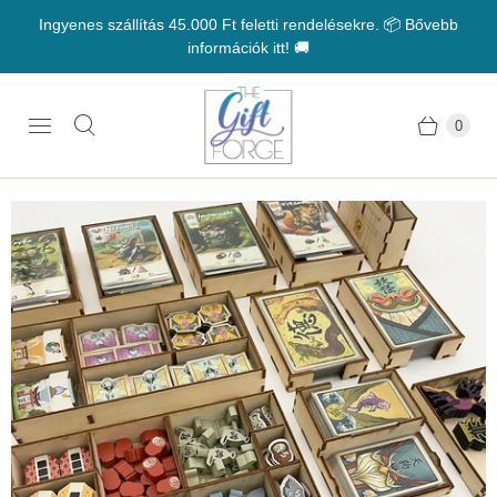
Ingyenes szállítás 45.000 Ft feletti rendelésekre. 📦 Bővebb
információk itt! 🚚
0