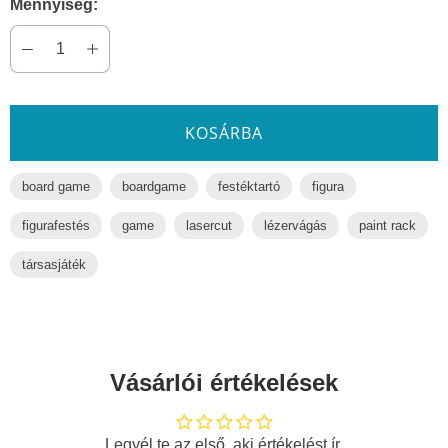
Mennyiség:
KOSÁRBA
board game
boardgame
festéktartó
figura
figurafestés
game
lasercut
lézervágás
paint rack
társasjáték
Vásárlói értékelések
Legyél te az első, aki értékelést ír.