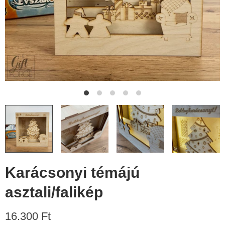
Karácsonyi témájú
asztali/falikép
16.300 Ft​