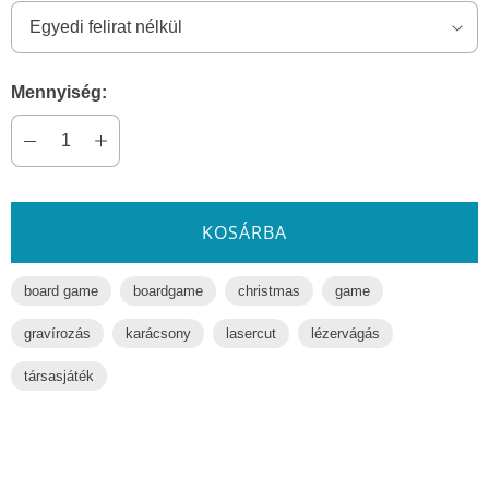
Mennyiség:
KOSÁRBA
board game
boardgame
christmas
game
gravírozás
karácsony
lasercut
lézervágás
társasjáték