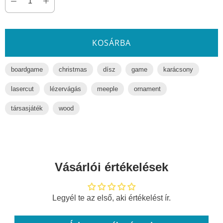
KOSÁRBA
boardgame
christmas
dísz
game
karácsony
lasercut
lézervágás
meeple
ornament
társasjáték
wood
Vásárlói értékelések
Legyél te az első, aki értékelést ír.