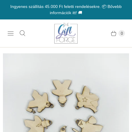
Ingyenes szállítás 45.000 Ft feletti rendelésekre. 📦 Bővebb
információk itt! 🚚
0