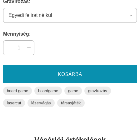
Gravírozás:
Mennyiség:
KOSÁRBA
board game
boardgame
game
gravírozás
lasercut
lézervágás
társasjáték
Vásárlói értékelések