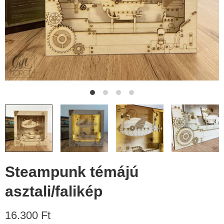
Steampunk témájú
asztali/falikép
16.300 Ft​