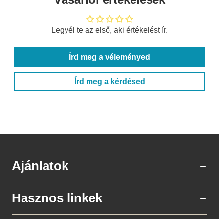
Legyél te az első, aki értékelést ír.
Írd meg a véleményed
Írd meg a kérdésed
Ajánlatok
Hasznos linkek